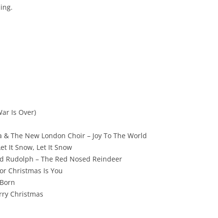
ing.
ar Is Over)
 & The New London Choir – Joy To The World
et It Snow, Let It Snow
nd Rudolph – The Red Nosed Reindeer
For Christmas Is You
 Born
rry Christmas