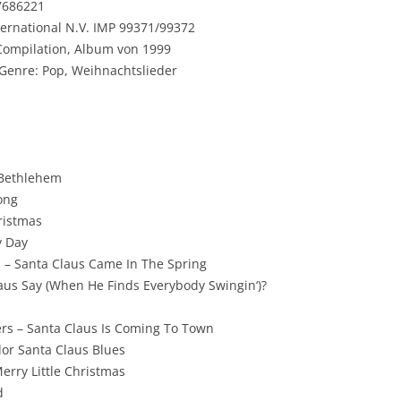
7686221
ternational N.V. IMP 99371/99372
 Compilation, Album von 1999
 Genre: Pop, Weihnachtslieder
f Bethlehem
ong
ristmas
y Day
– Santa Claus Came In The Spring
laus Say (When He Finds Everybody Swingin‘)?
rs – Santa Claus Is Coming To Town
lor Santa Claus Blues
erry Little Christmas
d