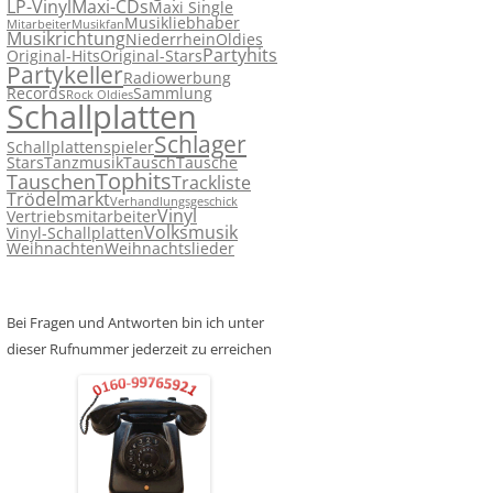
LP-Vinyl
Maxi-CDs
Maxi Single
Musikliebhaber
Mitarbeiter
Musikfan
Musikrichtung
Niederrhein
Oldies
Partyhits
Original-Hits
Original-Stars
Partykeller
Radiowerbung
Records
Sammlung
Rock Oldies
Schallplatten
Schlager
Schallplattenspieler
Stars
Tanzmusik
Tausch
Tausche
Tophits
Tauschen
Trackliste
Trödelmarkt
Verhandlungsgeschick
Vinyl
Vertriebsmitarbeiter
Volksmusik
Vinyl-Schallplatten
Weihnachten
Weihnachtslieder
Bei Fragen und Antworten bin ich unter
dieser Rufnummer jederzeit zu erreichen