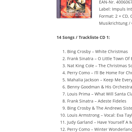
EAN-Nr. 400606
Label: Impuls In
Format: 2 × CD,
Musikrichtung /
14 Songs / Trackliste CD 1:
Bing Crosby – White Christmas
Frank Sinatra – O Little Town O
Nat King Cole – The Christmas S
Perry Como – I’ll Be Home For Ch
Mahalia Jackson – Keep Me Ever
Benny Goodman & His Orchestra 
Louis Prima – What Will Santa C
Frank Sinatra – Adeste Fideles
Bing Crosby & The Andrews Siste
Louis Armstrong – Vocal: Eva Tay
Judy Garland – Have Yourself A M
Perry Como – Winter Wonderlan