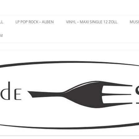
es – Schallplatten
LL
LP POP ROCK – ALBEN
VINYL – MAXI SINGLE 12 ZOLL
MUSI
UM