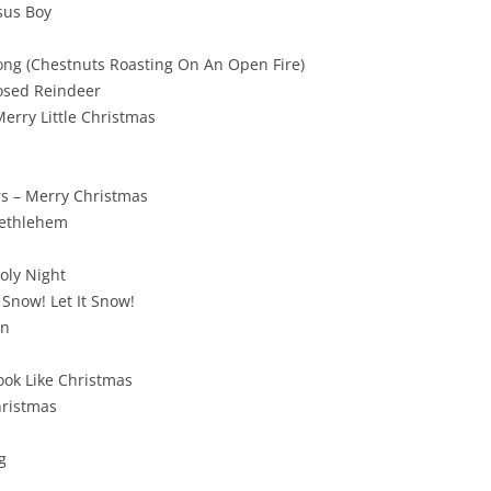
esus Boy
ong (Chestnuts Roasting On An Open Fire)
osed Reindeer
Merry Little Christmas
rs – Merry Christmas
 Bethlehem
oly Night
t Snow! Let It Snow!
an
Look Like Christmas
Christmas
g