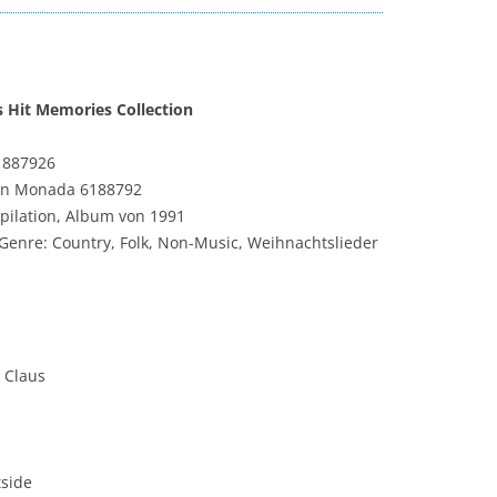
 Hit Memories Collection
1887926
on Monada ‎6188792
pilation, Album von 1991
Genre: Country, Folk, Non-Music, Weihnachtslieder
 Claus
tside