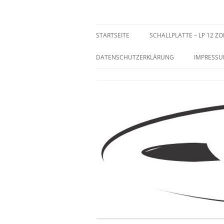
Zum
Inhalt
springen
Sammeln und Selten
STARTSEITE
SCHALLPLATTE – LP 12 ZO
DATENSCHUTZERKLÄRUNG
IMPRESS