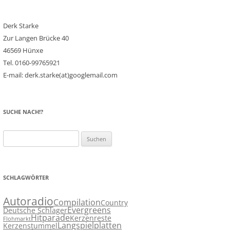
Derk Starke
Zur Langen Brücke 40
46569 Hünxe
Tel. 0160-99765921
E-mail: derk.starke(at)googlemail.com
SUCHE NACH!?
Suchen
nach:
SCHLAGWÖRTER
Autoradio
Compilation
Country
Evergreens
Deutsche Schlager
Hitparade
Kerzenreste
Flohmarkt
Langspielplatten
Kerzenstummel