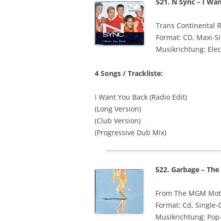
521. N Sync – I Wa
Trans Continental 
Format: CD, Maxi-S
Musikrichtung: Elec
4 Songs / Trackliste:
I Want You Back (Radio Edit)
(Long Version)
(Club Version)
(Progressive Dub Mix)
522. Garbage – The
From The MGM Motio
Format: Cd, Single-
Musikrichtung: Pop