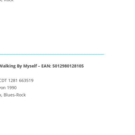
Walking By Myself – EAN: 5012980128105
SCDT 1281 663519
von 1990
k, Blues-Rock