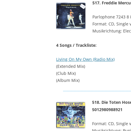
517. Freddie Merc
Parlophone ‎7243 8 
Format: CD, Single 
Musikrichtung: Elec
4 Songs / Trackliste:
Living On My Own (Radio Mix)
(Extended Mix)
(Club Mix)
(Album Mix)
518. Die Toten Hos
5012980988921
Format: CD, Single 
Musikrichtung: Pun