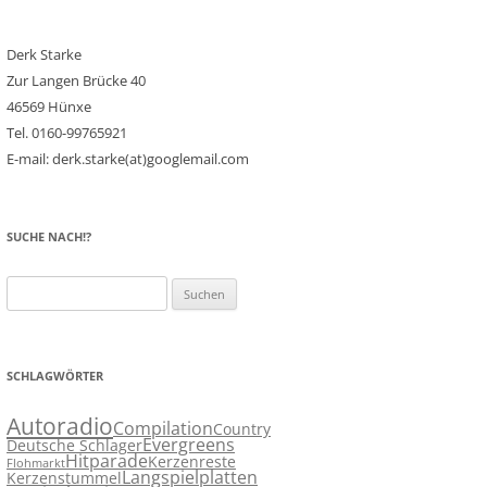
Derk Starke
Zur Langen Brücke 40
46569 Hünxe
Tel. 0160-99765921
E-mail: derk.starke(at)googlemail.com
SUCHE NACH!?
Suchen
nach:
SCHLAGWÖRTER
Autoradio
Compilation
Country
Evergreens
Deutsche Schlager
Hitparade
Kerzenreste
Flohmarkt
Langspielplatten
Kerzenstummel