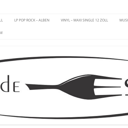
es – Schallplatten
LL
LP POP ROCK – ALBEN
VINYL – MAXI SINGLE 12 ZOLL
MUSI
UM