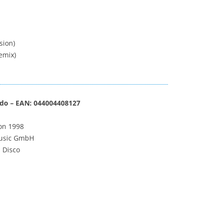
sion)
emix)
ndo – EAN: 044004408127
on 1998
Music GmbH
 Disco