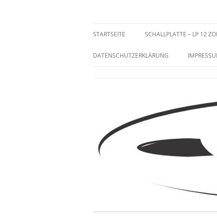
Zum
Inhalt
springen
Sammeln und Selten
STARTSEITE
SCHALLPLATTE – LP 12 ZO
DATENSCHUTZERKLÄRUNG
IMPRESS