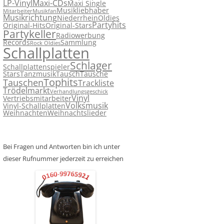
LP-Vinyl
Maxi-CDs
Maxi Single
Musikliebhaber
Mitarbeiter
Musikfan
Musikrichtung
Niederrhein
Oldies
Partyhits
Original-Hits
Original-Stars
Partykeller
Radiowerbung
Records
Sammlung
Rock Oldies
Schallplatten
Schlager
Schallplattenspieler
Stars
Tanzmusik
Tausch
Tausche
Tophits
Tauschen
Trackliste
Trödelmarkt
Verhandlungsgeschick
Vinyl
Vertriebsmitarbeiter
Volksmusik
Vinyl-Schallplatten
Weihnachten
Weihnachtslieder
Bei Fragen und Antworten bin ich unter
dieser Rufnummer jederzeit zu erreichen