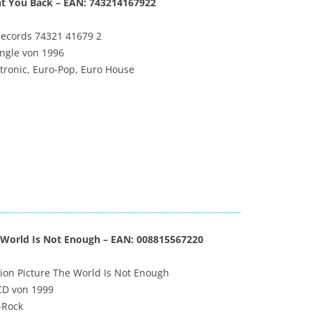
nt You Back – EAN: 743214167922
Records ‎74321 41679 2
ingle von 1996
tronic, Euro-Pop, Euro House
 World Is Not Enough – EAN: 008815567220
n Picture The World Is Not Enough
CD von 1999
-Rock