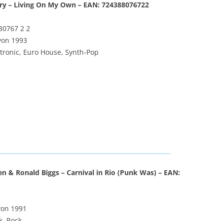
ury – Living On My Own – EAN: 724388076722
80767 2 2
von 1993
tronic, Euro House, Synth-Pop
en & Ronald Biggs – Carnival in Rio (Punk Was) – EAN:
von 1991
k, Rock