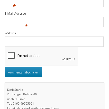
*
E-Mail-Adresse
*
Website
Derk Starke
Zur Langen Brücke 40
46569 Hünxe
Tel. 0160-99765921
E-mail: derk.starke(at)googlemail.com