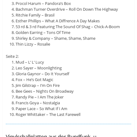
Procol Harum – Pandora’s Box
Bachman Turner Overdrive – Roll On Down The Highway
Ritchie Family – Brasil
Esther Phillips – What A Diffrence A Day Makes
53 rd & 3 rd Featuring The Sound Of Shag – Chick-A-Boom
Golden Earring – Tons Of Time
Shirley & Company – Shame, Shame, Shame
Thin Lizzy – Rosalie
Seite 2:
Mud – L‘ L‘ Lucy
Leo Sayer – Moonlighting
Gloria Gaynor – Do It Yourself
Fox – He’s Got Magic
Jim Gilstrap – I’m On Fire
Bee Gees – Nights On Broadway
Randy Pie – I Am The Joker
Francis Goya – Nostalgia
Paper Lace – So What If I Am
Roger Whittaker – The Last Farewell
Vinylschallplatten aus der Rundfunk- u.