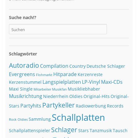
Suche nach!?
Schlagwörter
Autoradio
Compilation
Country
Deutsche Schlager
Evergreens
Hitparade
Kerzenreste
Flohmarkt
Langspielplatten
LP-Vinyl
Maxi-CDs
Kerzenstummel
Maxi Single
Musikliebhaber
Mitarbeiter
Musikfan
Musikrichtung
Niederrhein
Oldies
Original-Hits
Original-
Partykeller
Partyhits
Stars
Radiowerbung
Records
Schallplatten
Sammlung
Rock Oldies
Schlager
Schallplattenspieler
Stars
Tanzmusik
Tausch