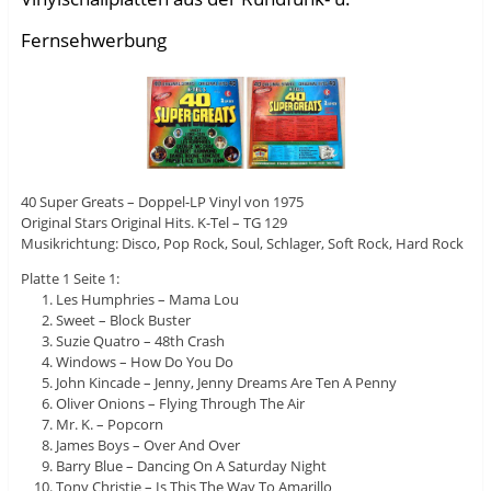
Fernsehwerbung
40 Super Greats – Doppel-LP Vinyl von 1975
Original Stars Original Hits. K-Tel ‎– TG 129
Musikrichtung: Disco, Pop Rock, Soul, Schlager, Soft Rock, Hard Rock
Platte 1 Seite 1:
Les Humphries – Mama Lou
Sweet – Block Buster
Suzie Quatro – 48th Crash
Windows – How Do You Do
John Kincade – Jenny, Jenny Dreams Are Ten A Penny
Oliver Onions – Flying Through The Air
Mr. K. – Popcorn
James Boys – Over And Over
Barry Blue – Dancing On A Saturday Night
Tony Christie – Is This The Way To Amarillo