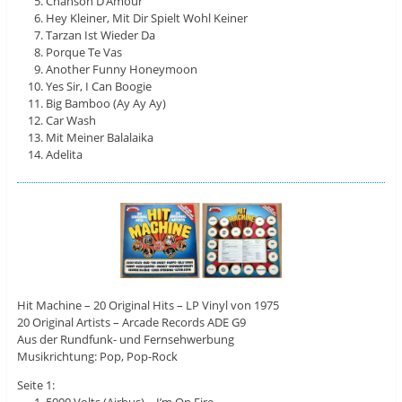
Chanson D’Amour
Hey Kleiner, Mit Dir Spielt Wohl Keiner
Tarzan Ist Wieder Da
Porque Te Vas
Another Funny Honeymoon
Yes Sir, I Can Boogie
Big Bamboo (Ay Ay Ay)
Car Wash
Mit Meiner Balalaika
Adelita
Hit Machine – 20 Original Hits – LP Vinyl von 1975
20 Original Artists – Arcade Records ADE G9
Aus der Rundfunk- und Fernsehwerbung
Musikrichtung: Pop, Pop-Rock
Seite 1:
5000 Volts (Airbus) – I’m On Fire