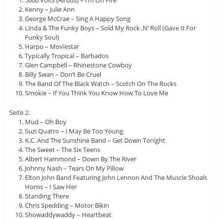
Kenny – Julie Ann
George McCrae – Sing A Happy Song
Linda & The Funky Boys – Sold My Rock ‚N‘ Roll (Gave It For
Funky Soul)
Harpo – Moviestar
Typically Tropical – Barbados
Glen Campbell – Rhinestone Cowboy
Billy Swan – Don’t Be Cruel
The Band Of The Black Watch – Scotch On The Rocks
Smokie – If You Think You Know How To Love Me
Seite 2:
Mud – Oh Boy
Suzi Quatro – I May Be Too Young
K.C. And The Sunshine Band – Get Down Tonight
The Sweet – The Six Teens
Albert Hammond – Down By The River
Johnny Nash – Tears On My Pillow
Elton John Band Featuring John Lennon And The Muscle Shoals
Horns – I Saw Her
Standing There
Chris Spedding – Motor Bikin
Showaddywaddy – Heartbeat