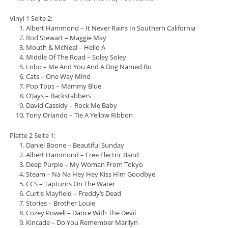
Vinyl 1 Seite 2:
Albert Hammond – It Never Rains In Southern California
Rod Stewart – Maggie May
Mouth & McNeal – Hello A
Middle Of The Road – Soley Soley
Lobo – Me And You And A Dog Named Bo
Cats – One Way Mind
Pop Tops – Mammy Blue
O’Jays – Backstabbers
David Cassidy – Rock Me Baby
Tony Orlando – Tie A Yellow Ribbon
Platte 2 Seite 1:
Daniel Boone – Beautiful Sunday
Albert Hammond – Free Electric Band
Deep Purple – My Woman From Tokyo
Steam – Na Na Hey Hey Kiss Him Goodbye
CCS – Tapturns On The Water
Curtis Mayfield – Freddy’s Dead
Stories – Brother Louie
Cozey Powell – Dance With The Devil
Kincade – Do You Remember Marilyn