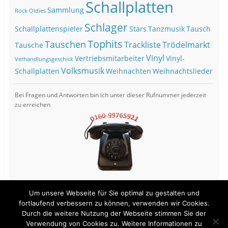
Schallplatten
Sammlung
Rock Oldies
Schlager
Schallplattenspieler
Stars
Tanzmusik
Tausch
Tophits
Tauschen
Trackliste
Trödelmarkt
Tausche
Vinyl
Vertriebsmitarbeiter
Vinyl-
Verhandlungsgeschick
Volksmusik
Schallplatten
Weihnachten
Weihnachtslieder
Bei Fragen und Antworten bin ich unter dieser Rufnummer jederzeit
zu erreichen
Um unsere Webseite für Sie optimal zu gestalten und
fortlaufend verbessern zu können, verwenden wir Cookies.
Durch die weitere Nutzung der Webseite stimmen Sie der
View Full Site
Verwendung von Cookies zu. Weitere Informationen zu