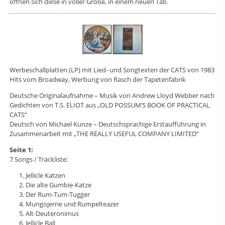
öffnen sich diese in voller Größe, in einem neuen Tab.
Werbeschallplatten (LP) mit Lied- und Songtexten der CATS von 1983
Hits vom Broadway, Werbung von Rasch der Tapetenfabrik
Deutsche Originalaufnahme – Musik von Andrew Lloyd Webber nach
Gedichten von T.S. ELIOT aus „OLD POSSUM’S BOOK OF PRACTICAL
CATS“
Deutsch von Michael Kunze – Deutschsprachige Erstaufführung in
Zusammenarbeit mit „THE REALLY USEFUL COMPANY LIMITED“
Seite 1:
7 Songs / Trackliste:
Jellicle Katzen
Die alte Gumbie-Katze
Der Rum-Tum-Tugger
Mungojerrie und Rumpelteazer
Alt-Deuteronimus
Jellicle Ball