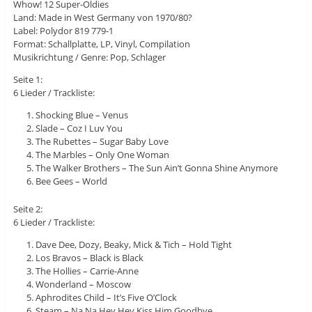
Whow! 12 Super-Oldies
Land: Made in West Germany von 1970/80?
Label: Polydor 819 779-1
Format: Schallplatte, LP, Vinyl, Compilation
Musikrichtung / Genre: Pop, Schlager
Seite 1:
6 Lieder / Trackliste:
Shocking Blue – Venus
Slade – Coz I Luv You
The Rubettes – Sugar Baby Love
The Marbles – Only One Woman
The Walker Brothers – The Sun Ain’t Gonna Shine Anymore
Bee Gees – World
Seite 2:
6 Lieder / Trackliste:
Dave Dee, Dozy, Beaky, Mick & Tich – Hold Tight
Los Bravos – Black is Black
The Hollies – Carrie-Anne
Wonderland – Moscow
Aphrodites Child – It’s Five O’Clock
Steam – Na Na Hey Hey Kiss Him Goodbye