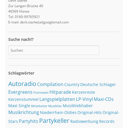
Derk Starke
Zur Langen Brücke 40
46569 Hünxe
Tel. 0160-99765921
E-mail: derk.starke(at)googlemail.com
Suche nach!?
Schlagwörter
Autoradio
Compilation
Country
Deutsche Schlager
Evergreens
Hitparade
Kerzenreste
Flohmarkt
Langspielplatten
LP-Vinyl
Maxi-CDs
Kerzenstummel
Maxi Single
Musikliebhaber
Mitarbeiter
Musikfan
Musikrichtung
Niederrhein
Oldies
Original-Hits
Original-
Partykeller
Partyhits
Stars
Radiowerbung
Records