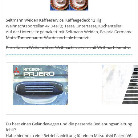
Seltmann Weiden Kaffeeservice, Kaffeegedeck 12 Tlg.
Weihnachtsporzellan 4x 3-teilig, Tasse, Untertasse, Kuchenteller.
Auf der Unterseite gemakert mit Seltmann Weiden, Bavaria Germany.
Motiv Tannenbaum. Wurde noch nie benutzt.
Porzellan zu Weihnachten, Weihnachtsservice mit Weihnachtsmotiv.
Du hast einen Geländewagen und die passende Bedienungsanleitung
fehlt?
Habe hier noch eine Betriebsanleitung für einen Mitsubishi Pajero V6.