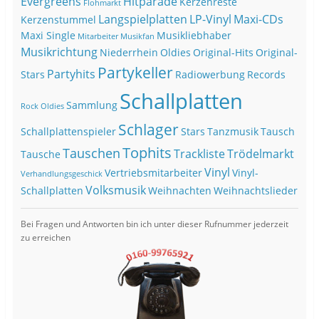
Evergreens
Hitparade
Kerzenreste
Flohmarkt
Langspielplatten
LP-Vinyl
Maxi-CDs
Kerzenstummel
Maxi Single
Musikliebhaber
Mitarbeiter
Musikfan
Musikrichtung
Niederrhein
Oldies
Original-Hits
Original-
Partykeller
Partyhits
Stars
Radiowerbung
Records
Schallplatten
Sammlung
Rock Oldies
Schlager
Schallplattenspieler
Stars
Tanzmusik
Tausch
Tophits
Tauschen
Trackliste
Trödelmarkt
Tausche
Vinyl
Vertriebsmitarbeiter
Vinyl-
Verhandlungsgeschick
Volksmusik
Schallplatten
Weihnachten
Weihnachtslieder
Bei Fragen und Antworten bin ich unter dieser Rufnummer jederzeit
zu erreichen