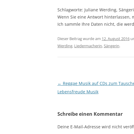
Schlagworte: Juliane Werding, Sänger
Wenn Sie eine Antwort hinterlassen,
Ich sammle Ihre Daten nicht, die werd
Dieser Beitrag wurde am
12. August 2016
u
Werding
,
Liedermacherin
,
Sängerin
.
Beitragsnavigation
←
Reggae Musik auf CDs zum Tausch
Lebensfreude Musik
Schreibe einen Kommentar
Deine E-Mail-Adresse wird nicht veröff