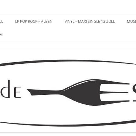
es – Schallplatten
LL
LP POP ROCK – ALBEN
VINYL – MAXI SINGLE 12 ZOLL
MUSI
UM