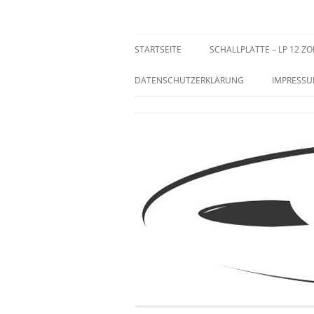
Zum
Inhalt
springen
Sammeln und Selten
STARTSEITE
SCHALLPLATTE – LP 12 ZO
DATENSCHUTZERKLÄRUNG
IMPRESS