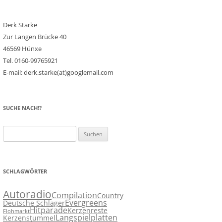
Derk Starke
Zur Langen Brücke 40
46569 Hünxe
Tel. 0160-99765921
E-mail: derk.starke(at)googlemail.com
SUCHE NACH!?
Suchen
nach:
SCHLAGWÖRTER
Autoradio
Compilation
Country
Evergreens
Deutsche Schlager
Hitparade
Kerzenreste
Flohmarkt
Langspielplatten
Kerzenstummel