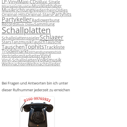
LP-Vinyl
Maxi-CDs
Maxi Single
Musikliebhaber
Mitarbeiter
Musikfan
Musikrichtung
Niederrhein
Oldies
Partyhits
Original-Hits
Original-Stars
Partykeller
Radiowerbung
Records
Sammlung
Rock Oldies
Schallplatten
Schlager
Schallplattenspieler
Stars
Tanzmusik
Tausch
Tausche
Tophits
Tauschen
Trackliste
Trödelmarkt
Verhandlungsgeschick
Vinyl
Vertriebsmitarbeiter
Volksmusik
Vinyl-Schallplatten
Weihnachten
Weihnachtslieder
Bei Fragen und Antworten bin ich unter
dieser Rufnummer jederzeit zu erreichen