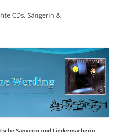
chte CDs, Sängerin &
utsche Sängerin und Liedermacherin.