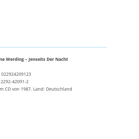
ane Werding – Jenseits Der Nacht
 022924209123
‎2292-42091-2
m CD von 1987. Land: Deutschland