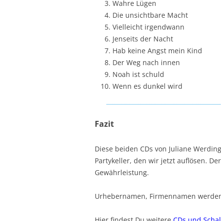
Wahre Lügen
Die unsichtbare Macht
Vielleicht irgendwann
Jenseits der Nacht
Hab keine Angst mein Kind
Der Weg nach innen
Noah ist schuld
Wenn es dunkel wird
Fazit
Diese beiden CDs von Juliane Werdi
Partykeller, den wir jetzt auflösen. De
Gewährleistung.
Urhebernamen, Firmennamen werden n
Hier findest Du weitere
CDs und Schal