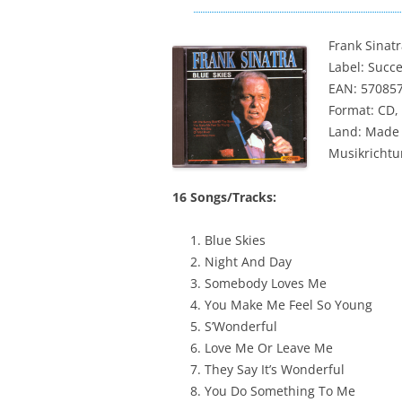
Frank Sinatr
Label: Succ
EAN: 57085
Format: CD,
Land: Made 
Musikrichtun
16 Songs/Tracks:
Blue Skies
Night And Day
Somebody Loves Me
You Make Me Feel So Young
S’Wonderful
Love Me Or Leave Me
They Say It’s Wonderful
You Do Something To Me