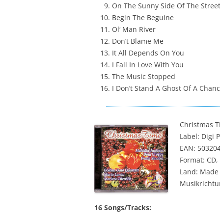
On The Sunny Side Of The Stree
Begin The Beguine
Ol‘ Man River
Don’t Blame Me
It All Depends On You
I Fall In Love With You
The Music Stopped
I Don’t Stand A Ghost Of A Chan
Christmas 
Label: Digi 
EAN: 50320
Format: CD,
Land: Made 
Musikrichtu
16 Songs/Tracks: