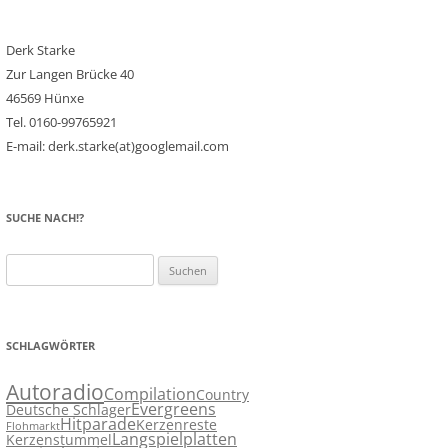
Derk Starke
Zur Langen Brücke 40
46569 Hünxe
Tel. 0160-99765921
E-mail: derk.starke(at)googlemail.com
SUCHE NACH!?
Suchen
nach:
SCHLAGWÖRTER
Autoradio
Compilation
Country
Evergreens
Deutsche Schlager
Hitparade
Kerzenreste
Flohmarkt
Langspielplatten
Kerzenstummel