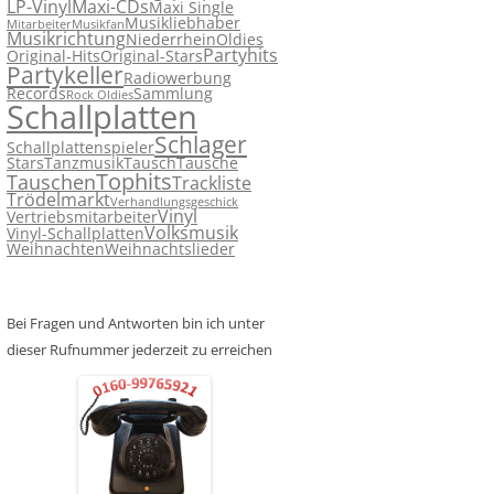
LP-Vinyl
Maxi-CDs
Maxi Single
Musikliebhaber
Mitarbeiter
Musikfan
Musikrichtung
Niederrhein
Oldies
Partyhits
Original-Hits
Original-Stars
Partykeller
Radiowerbung
Records
Sammlung
Rock Oldies
Schallplatten
Schlager
Schallplattenspieler
Stars
Tanzmusik
Tausch
Tausche
Tophits
Tauschen
Trackliste
Trödelmarkt
Verhandlungsgeschick
Vinyl
Vertriebsmitarbeiter
Volksmusik
Vinyl-Schallplatten
Weihnachten
Weihnachtslieder
Bei Fragen und Antworten bin ich unter
dieser Rufnummer jederzeit zu erreichen