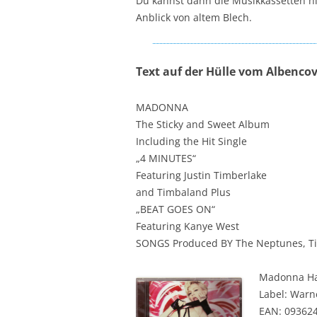
Du kannst dann die Musikkassetten h
Anblick von altem Blech.
Text auf der Hülle vom Albencov
MADONNA
The Sticky and Sweet Album
Including the Hit Single
„4 MINUTES“
Featuring Justin Timberlake
and Timbaland Plus
„BEAT GOES ON“
Featuring Kanye West
SONGS Produced BY The Neptunes, Ti
Madonna Ha
Label: Warn
EAN: 09362