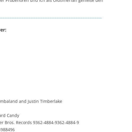
ier Probehören und ich als Oldtimerfan genieße den
er:
mbaland and Justin Timberlake
rd Candy
er Bros. Records 9362-4884-9362-4884-9
4988496