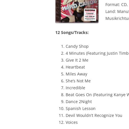
Format: CD,
Land: Manuf
Musikrichtu
12 Songs/Tracks:
Candy Shop
4 Minutes (Featuring Justin Tim
Give It 2 Me
Heartbeat
Miles Away
She’s Not Me
Incredible
Beat Goes On (Featuring Kanye 
Dance 2Night
Spanish Lesson
Devil Wouldn’t Recognize You
Voices