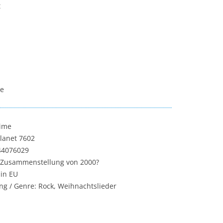
t
ce
Time
Planet 7602
44076029
 Zusammenstellung von 2000?
in EU
ng / Genre: Rock, Weihnachtslieder