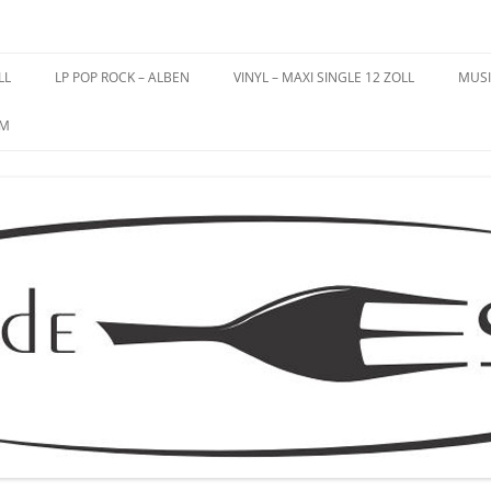
es – Schallplatten
LL
LP POP ROCK – ALBEN
VINYL – MAXI SINGLE 12 ZOLL
MUSI
UM