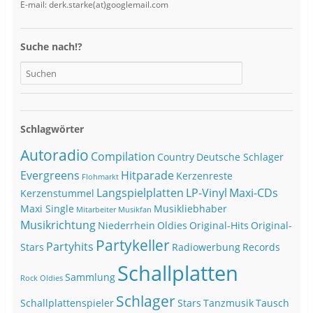
E-mail: derk.starke(at)googlemail.com
Suche nach!?
Schlagwörter
Autoradio
Compilation
Country
Deutsche Schlager
Evergreens
Hitparade
Kerzenreste
Flohmarkt
Langspielplatten
LP-Vinyl
Maxi-CDs
Kerzenstummel
Maxi Single
Musikliebhaber
Mitarbeiter
Musikfan
Musikrichtung
Niederrhein
Oldies
Original-Hits
Original-
Partykeller
Partyhits
Stars
Radiowerbung
Records
Schallplatten
Sammlung
Rock Oldies
Schlager
Schallplattenspieler
Stars
Tanzmusik
Tausch