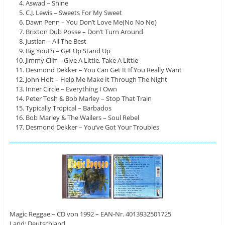
Aswad – Shine
C.J. Lewis – Sweets For My Sweet
Dawn Penn – You Don’t Love Me(No No No)
Brixton Dub Posse – Don’t Turn Around
Justian – All The Best
Big Youth – Get Up Stand Up
Jimmy Cliff – Give A Little, Take A Little
Desmond Dekker – You Can Get It If You Really Want
John Holt – Help Me Make It Through The Night
Inner Circle – Everything I Own
Peter Tosh & Bob Marley – Stop That Train
Typically Tropical – Barbados
Bob Marley & The Wailers – Soul Rebel
Desmond Dekker – You’ve Got Your Troubles
Magic Reggae – CD von 1992 – EAN-Nr. 4013932501725
Land: Deutschland