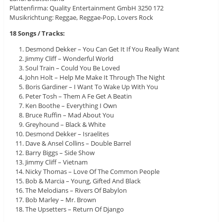
Plattenfirma: Quality Entertainment GmbH 3250 172
Musikrichtung: Reggae, Reggae-Pop, Lovers Rock
18 Songs / Tracks:
Desmond Dekker – You Can Get It If You Really Want
Jimmy Cliff – Wonderful World
Soul Train – Could You Be Loved
John Holt – Help Me Make It Through The Night
Boris Gardiner – I Want To Wake Up With You
Peter Tosh – Them A Fe Get A Beatin
Ken Boothe – Everything I Own
Bruce Ruffin – Mad About You
Greyhound – Black & White
Desmond Dekker – Israelites
Dave & Ansel Collins – Double Barrel
Barry Biggs – Side Show
Jimmy Cliff – Vietnam
Nicky Thomas – Love Of The Common People
Bob & Marcia – Young, Gifted And Black
The Melodians – Rivers Of Babylon
Bob Marley – Mr. Brown
The Upsetters – Return Of Django